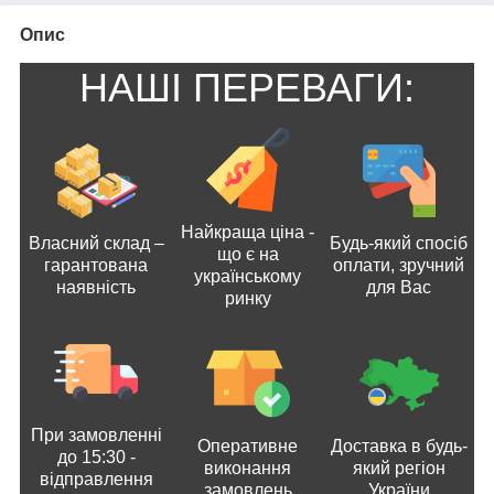
Опис
НАШІ ПЕРЕВАГИ:
Найкраща ціна -
Власний склад –
Будь-який спосіб
що є на
гарантована
оплати, зручний
українському
наявність
для Вас
ринку
При замовленні
Оперативне
Доставка в будь-
до 15:30 -
виконання
який регіон
відправлення
замовлень
України