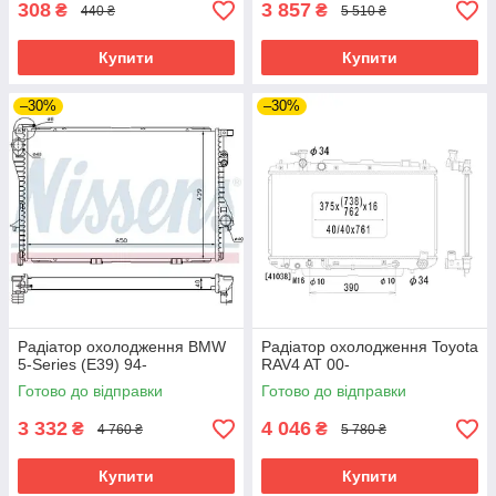
308
3 857
₴
₴
440 ₴
5 510 ₴
Купити
Купити
–30%
–30%
Радіатор охолодження BMW
Радіатор охолодження Toyota
5-Series (E39) 94-
RAV4 AT 00-
Готово до відправки
Готово до відправки
3 332
4 046
₴
₴
4 760 ₴
5 780 ₴
Купити
Купити