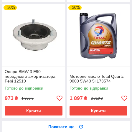
–30%
–30%
Опора BMW 3 E90
переднього амортизатора
Моторне масло Total Quartz
Febi 12519
9000 5W40 5l 173574
Готово до відправки
Готово до відправки
973
1 897
₴
₴
1 390 ₴
2 710 ₴
Купити
Купити
Показати ще