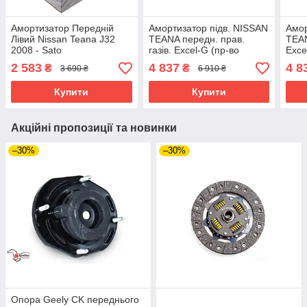
Амортизатор Передній
Амортизатор підв. NISSAN
Амор
Лівий Nissan Teana J32
TEANA передн. прав.
TEAN
2008 - Sato
газів. Excel-G (пр-во
Exce
Kayaba)
2 583
4 837
4 8
₴
₴
3 690 ₴
6 910 ₴
Купити
Купити
Акційні пропозиції та новинки
–30%
–30%
Опора Geely CK переднього