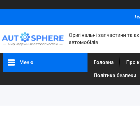
Те
Оригінальні запчастини та а
автомобілів
Меню
Головна
Про 
Політика безпеки
Каталог товаров
Автомобільні запчастини
Автоаксесуари
Оливи та автохімія
Каталог Запчастин
Корнева група