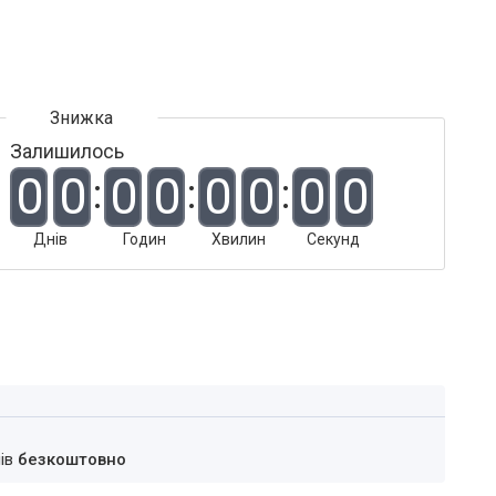
Залишилось
0
0
0
0
0
0
0
0
Днів
Годин
Хвилин
Секунд
нів
безкоштовно