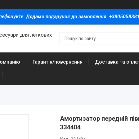
лефонуйте. Додамо подарунок до замовлення. +380505838
ксесуари для легкових
компанію
Гарантія/повернення
Доставка та опла
Амортизатор передній лів
334404