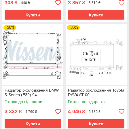
308
3 857
₴
₴
440 ₴
5 510 ₴
Купити
Купити
–30%
–30%
Радіатор охолодження BMW
Радіатор охолодження Toyota
5-Series (E39) 94-
RAV4 AT 00-
Готово до відправки
Готово до відправки
3 332
4 046
₴
₴
4 760 ₴
5 780 ₴
Купити
Купити