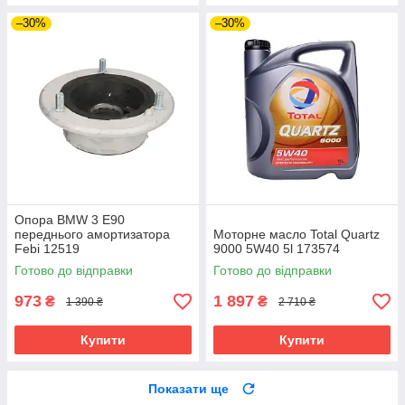
–30%
–30%
Опора BMW 3 E90
переднього амортизатора
Моторне масло Total Quartz
Febi 12519
9000 5W40 5l 173574
Готово до відправки
Готово до відправки
973
1 897
₴
₴
1 390 ₴
2 710 ₴
Купити
Купити
Показати ще