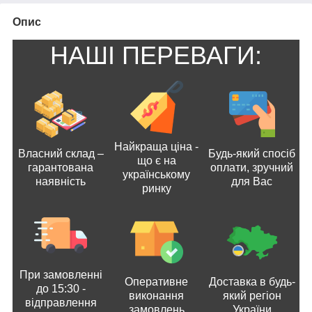
Опис
НАШІ ПЕРЕВАГИ:
Найкраща ціна -
Власний склад –
Будь-який спосіб
що є на
гарантована
оплати, зручний
українському
наявність
для Вас
ринку
При замовленні
Оперативне
Доставка в будь-
до 15:30 -
виконання
який регіон
відправлення
замовлень
України