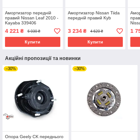
Амортизатор передній
Амортизатор Nissan Tiida
Амор
правий Nissan Leaf 2010 -
передній правий Kyb
прав
Kayaba 339406
Niss
5430
4 221
3 234
1 7
₴
₴
6 030 ₴
4 620 ₴
E43
Купити
Купити
Акційні пропозиції та новинки
–30%
–30%
Опора Geely CK переднього