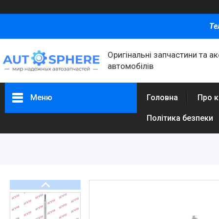
Те
Оригінальні запчастини та а
автомобілів
Меню
Головна
Про 
Політика безпеки
Каталог товаров
Автомобільні запчастини
Автоаксесуари
Оливи та автохімія
Каталог Запчастин
Корнева група