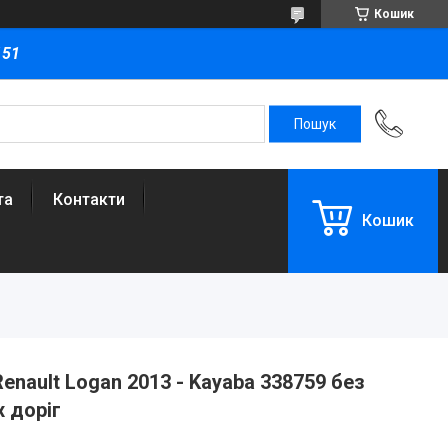
Кошик
151
та
Контакти
Кошик
nault Logan 2013 - Kayaba 338759 без
 доріг