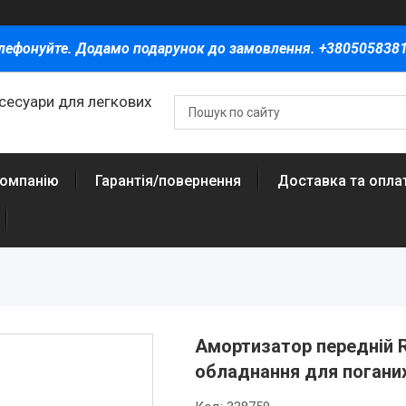
лефонуйте. Додамо подарунок до замовлення. +380505838
ксесуари для легкових
компанію
Гарантія/повернення
Доставка та опла
Амортизатор передній Re
обладнання для поганих