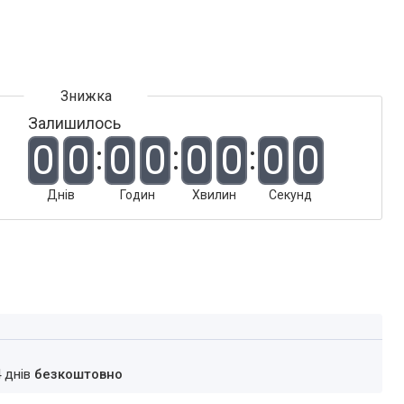
Залишилось
0
0
0
0
0
0
0
0
Днів
Годин
Хвилин
Секунд
4 днів
безкоштовно