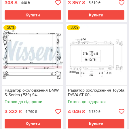
308
3 857
₴
₴
440 ₴
5 510 ₴
Купити
Купити
–30%
–30%
Радіатор охолодження BMW
Радіатор охолодження Toyota
5-Series (E39) 94-
RAV4 AT 00-
Готово до відправки
Готово до відправки
3 332
4 046
₴
₴
4 760 ₴
5 780 ₴
Купити
Купити