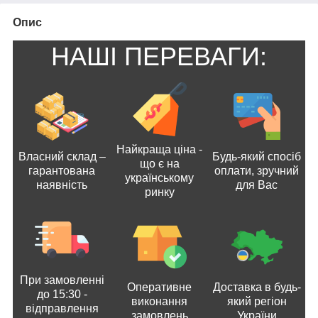
Опис
НАШІ ПЕРЕВАГИ:
Найкраща ціна -
Власний склад –
Будь-який спосіб
що є на
гарантована
оплати, зручний
українському
наявність
для Вас
ринку
При замовленні
Оперативне
Доставка в будь-
до 15:30 -
виконання
який регіон
відправлення
замовлень
України