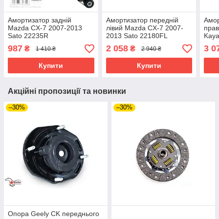
Амортизатор задній
Амортизатор передній
Амор
Mazda CX-7 2007-2013
лівий Mazda CX-7 2007-
прав
Sato 22235R
2013 Sato 22180FL
Kay
987
2 058
3 0
₴
₴
1 410 ₴
2 940 ₴
Купити
Купити
Акційні пропозиції та новинки
–30%
–30%
Опора Geely CK переднього