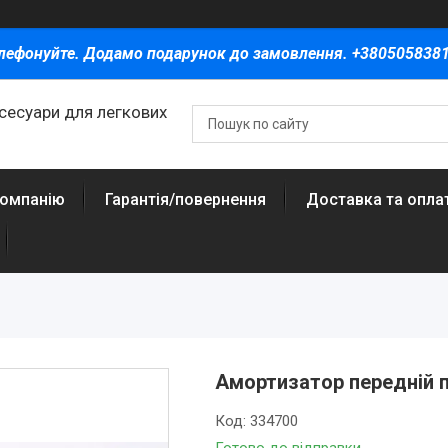
лефонуйте. Додамо подарунок до замовлення. +380505838
ксесуари для легкових
компанію
Гарантія/повернення
Доставка та опла
Амортизатор передній п
Код:
334700