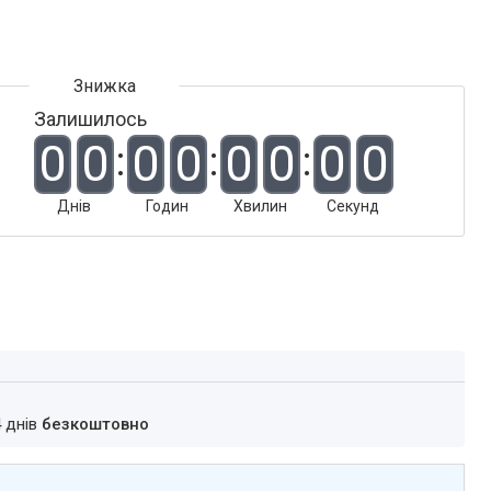
Залишилось
0
0
0
0
0
0
0
0
Днів
Годин
Хвилин
Секунд
4 днів
безкоштовно