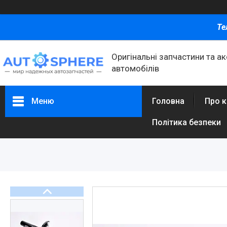
Те
Оригінальні запчастини та а
автомобілів
Меню
Головна
Про 
Політика безпеки
Каталог товаров
Автомобільні запчастини
Автоаксесуари
Оливи та автохімія
Каталог Запчастин
Корнева група