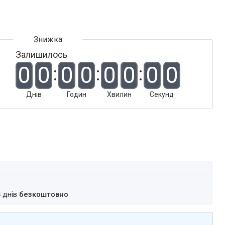
Залишилось
0
0
0
0
0
0
0
0
Днів
Годин
Хвилин
Секунд
4 днів
безкоштовно