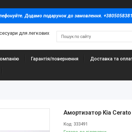
лефонуйте. Додамо подарунок до замовлення. +380505838
ксесуари для легкових
компанію
Гарантія/повернення
Доставка та опла
Амортизатор Kia Cerato 
Код:
333491