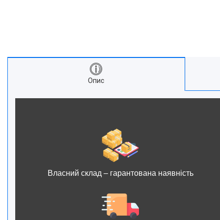
Опис
Власний склад – гарантована наявність