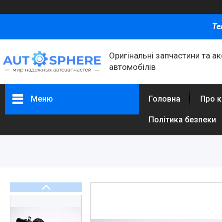
Те
Оригінальні запчастини та а
автомобілів
Меню
Головна
Про 
Політика безпеки
Каталог товаров
Автомобільні запчастини
Автоаксесуари
Оливи та автохімія
Каталог Запчастин
Корнева група