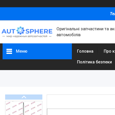
Те
Оригінальні запчастини та а
автомобілів
Меню
Головна
Про 
Політика безпеки
Каталог товаров
Автомобільні запчастини
Автоаксесуари
Оливи та автохімія
Каталог Запчастин
Корнева група