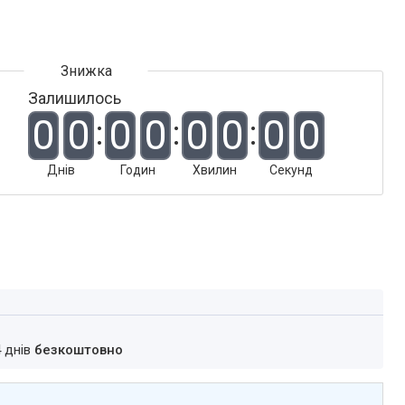
Залишилось
0
0
0
0
0
0
0
0
Днів
Годин
Хвилин
Секунд
4 днів
безкоштовно