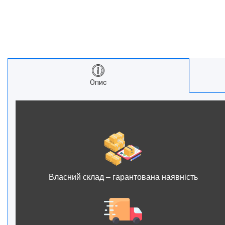
Опис
Власний склад – гарантована наявність