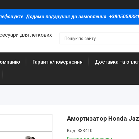
лефонуйте. Додамо подарунок до замовлення. +380505838
ксесуари для легкових
компанію
Гарантія/повернення
Доставка та опла
Амортизатор Honda Jazz
Код:
333410