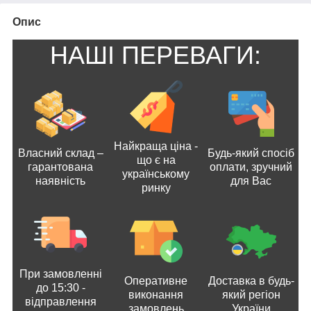
Опис
НАШІ ПЕРЕВАГИ:
Найкраща ціна -
Власний склад –
Будь-який спосіб
що є на
гарантована
оплати, зручний
українському
наявність
для Вас
ринку
При замовленні
Оперативне
Доставка в будь-
до 15:30 -
виконання
який регіон
відправлення
замовлень
України