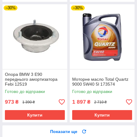
–30%
–30%
Опора BMW 3 E90
переднього амортизатора
Моторне масло Total Quartz
Febi 12519
9000 5W40 5l 173574
Готово до відправки
Готово до відправки
973
1 897
₴
₴
1 390 ₴
2 710 ₴
Купити
Купити
Показати ще