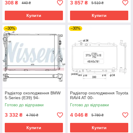
308
3 857
₴
₴
440 ₴
5 510 ₴
Купити
Купити
–30%
–30%
Радіатор охолодження BMW
Радіатор охолодження Toyota
5-Series (E39) 94-
RAV4 AT 00-
Готово до відправки
Готово до відправки
3 332
4 046
₴
₴
4 760 ₴
5 780 ₴
Купити
Купити