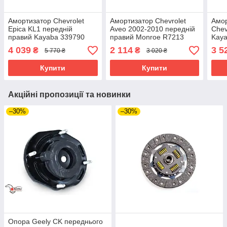
Амортизатор Chevrolet
Амортизатор Chevrolet
Амор
Epica KL1 передній
Aveo 2002-2010 передній
Chev
правий Kayaba 339790
правий Monroe R7213
Kaya
масляний
4 039
2 114
3 5
₴
₴
5 770 ₴
3 020 ₴
Купити
Купити
Акційні пропозиції та новинки
–30%
–30%
Опора Geely CK переднього