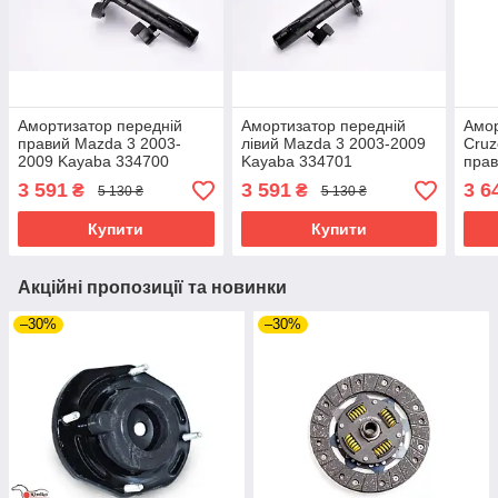
Амортизатор передній
Амортизатор передній
Амор
правий Mazda 3 2003-
лівий Mazda 3 2003-2009
Cruz
2009 Kayaba 334700
Kayaba 334701
прав
3 591
3 591
3 6
₴
₴
5 130 ₴
5 130 ₴
Купити
Купити
Акційні пропозиції та новинки
–30%
–30%