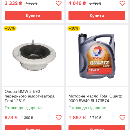
3 332
4 046
₴
₴
4 760 ₴
5 780 ₴
Купити
Купити
–30%
–30%
Опора BMW 3 E90
переднього амортизатора
Моторне масло Total Quartz
Febi 12519
9000 5W40 5l 173574
Готово до відправки
Готово до відправки
973
1 897
₴
₴
1 390 ₴
2 710 ₴