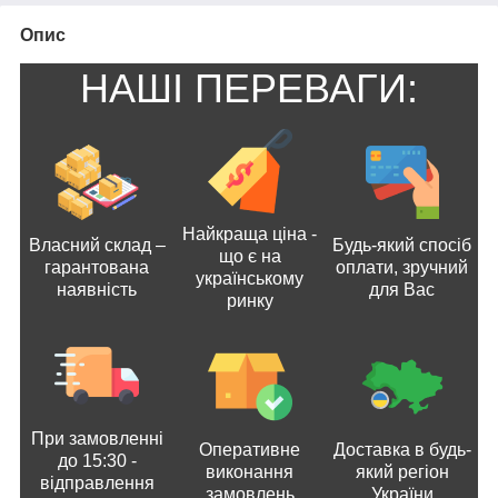
Опис
НАШІ ПЕРЕВАГИ:
Найкраща ціна -
Власний склад –
Будь-який спосіб
що є на
гарантована
оплати, зручний
українському
наявність
для Вас
ринку
При замовленні
Оперативне
Доставка в будь-
до 15:30 -
виконання
який регіон
відправлення
замовлень
України