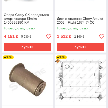
Опора Geely CK переднього
амортизатора Kimiko
Диск зчеплення Chery Amulet
1400555180-KM
2003 - Fitshi 1674-74CC
Готово до відправки
Готово до відправки
4 151
1 512
₴
₴
5 930 ₴
2 160 ₴
Купити
Купити
–30%
–30%