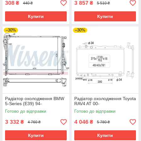
308
3 857
₴
₴
440 ₴
5 510 ₴
Купити
Купити
–30%
–30%
Радіатор охолодження BMW
Радіатор охолодження Toyota
5-Series (E39) 94-
RAV4 AT 00-
Готово до відправки
Готово до відправки
3 332
4 046
₴
₴
4 760 ₴
5 780 ₴
Купити
Купити