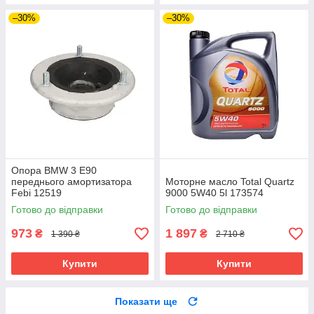
–30%
–30%
Опора BMW 3 E90
переднього амортизатора
Моторне масло Total Quartz
Febi 12519
9000 5W40 5l 173574
Готово до відправки
Готово до відправки
973
1 897
₴
₴
1 390 ₴
2 710 ₴
Купити
Купити
Показати ще