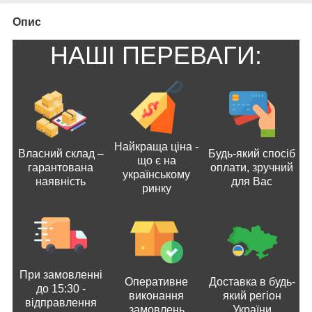
Опис
НАШІ ПЕРЕВАГИ:
Найкраща ціна -
Власний склад –
Будь-який спосіб
що є на
гарантована
оплати, зручний
українському
наявність
для Вас
ринку
При замовленні
Оперативне
Доставка в будь-
до 15:30 -
виконання
який регіон
відправлення
замовлень
України