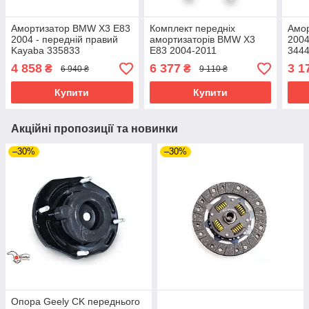
Амортизатор BMW X3 E83
Комплект передніх
Амо
2004 - передній правий
амортизаторів BMW X3
2004
Kayaba 335833
E83 2004-2011
344
4 858
6 377
3 1
₴
₴
6 940 ₴
9 110 ₴
Купити
Купити
Акційні пропозиції та новинки
–30%
–30%
Опора Geely CK переднього