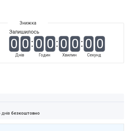
Залишилось
0
0
0
0
0
0
0
0
Днів
Годин
Хвилин
Секунд
4 днів
безкоштовно