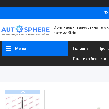
Те
Оригінальні запчастини та а
автомобілів
Меню
Головна
Про 
Політика безпеки
Каталог товаров
Автомобільні запчастини
Автоаксесуари
Оливи та автохімія
Каталог Запчастин
Корнева група