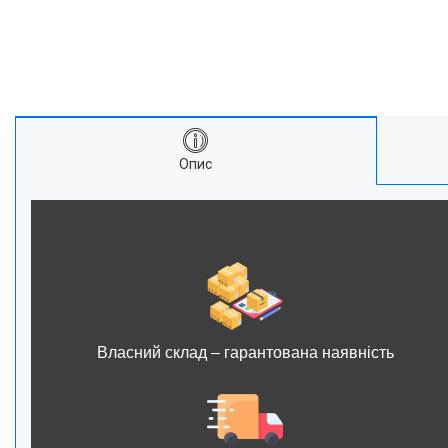
Опис
Власний склад – гарантована наявність