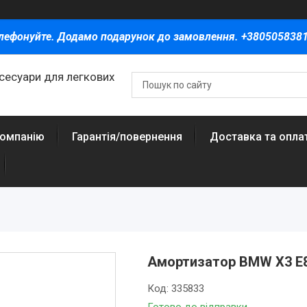
лефонуйте. Додамо подарунок до замовлення. +380505838
ксесуари для легкових
компанію
Гарантія/повернення
Доставка та опла
Амортизатор BMW X3 E83
Код:
335833