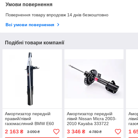
Умови повернення
Повернення товару впродовж 14 днів безкоштовно
Всі умови повернення
Подібні товари компанії
Амортизатор передній
Амортизатор передній
Амор
правий/лівий
лівий Nissan Micra 2003-
ліви
газомасляний BMW E60
2010 Kayaba 333722
газ
2001-2010
(E70
2 163
3 346
1 6
₴
₴
3 090 ₴
4 780 ₴
3131