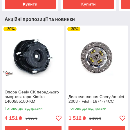
313
Купити
Купити
Акційні пропозиції та новинки
–30%
–30%
Опора Geely CK переднього
амортизатора Kimiko
Диск зчеплення Chery Amulet
1400555180-KM
2003 - Fitshi 1674-74CC
Готово до відправки
Готово до відправки
4 151
1 512
₴
₴
5 930 ₴
2 160 ₴