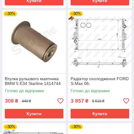
Купити
Купити
–30%
–30%
Втулка рульового маятника
Радіатор охолодження FORD
BMW 5 E34 Starline 1414744
S-Max 06-
Готово до відправки
Готово до відправки
308
3 857
₴
₴
440 ₴
5 510 ₴
Купити
Купити
–30%
–30%