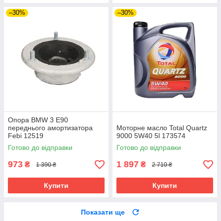
–30%
–30%
Опора BMW 3 E90
переднього амортизатора
Моторне масло Total Quartz
Febi 12519
9000 5W40 5l 173574
Готово до відправки
Готово до відправки
973
1 897
₴
₴
1 390 ₴
2 710 ₴
Купити
Купити
Показати ще