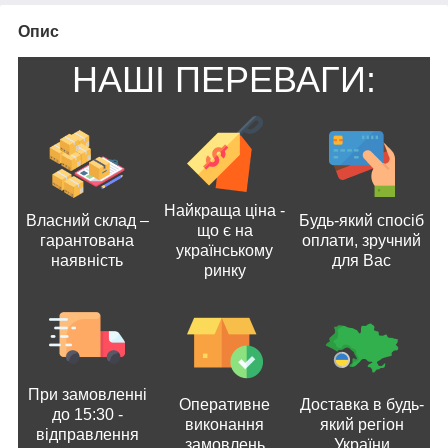
Опис
НАШІ ПЕРЕВАГИ:
Найкраща ціна -
Власний склад –
Будь-який спосіб
що є на
гарантована
оплати, зручний
українському
наявність
для Вас
ринку
При замовленні
Оперативне
Доставка в будь-
до 15:30 -
виконання
який регіон
відправлення
замовлень
України