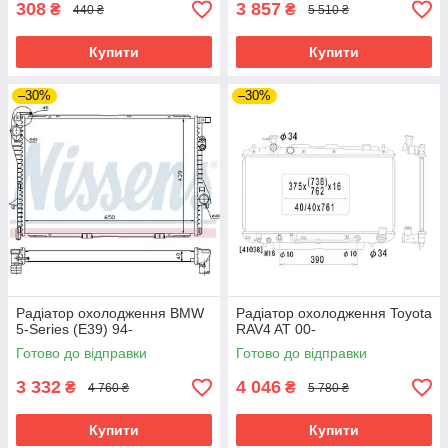
308
3 857
₴
₴
440 ₴
5 510 ₴
Купити
Купити
–30%
–30%
Радіатор охолодження BMW
Радіатор охолодження Toyota
5-Series (E39) 94-
RAV4 AT 00-
Готово до відправки
Готово до відправки
3 332
4 046
₴
₴
4 760 ₴
5 780 ₴
Купити
Купити