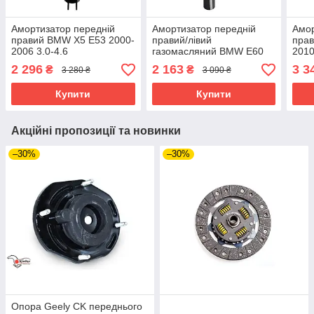
Амортизатор передній
Амортизатор передній
Амор
правий BMW X5 E53 2000-
правий/лівий
прав
2006 3.0-4.6
газомасляний BMW E60
2010
2001-2010
2 296
2 163
3 3
₴
₴
3 280 ₴
3 090 ₴
Купити
Купити
Акційні пропозиції та новинки
–30%
–30%
Опора Geely CK переднього