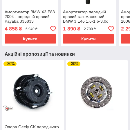
Амортизатор BMW X3 E83
Амортизатор передній
Амор
2004 - передній правий
правий газомасляний
прав
Kayaba 335833
BMW 3 E46 1.6-1.6-3.0d
2006
1998--2008 1094567 /
4 858
1 890
2 2
₴
₴
6 940 ₴
2 700 ₴
31311096856
Купити
Купити
Акційні пропозиції та новинки
–30%
–30%
Опора Geely CK переднього