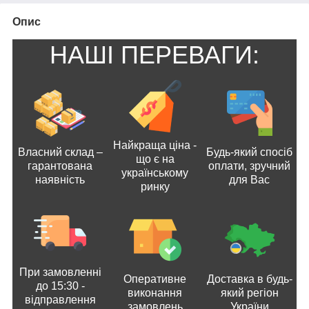
Опис
НАШІ ПЕРЕВАГИ:
Найкраща ціна -
Власний склад –
Будь-який спосіб
що є на
гарантована
оплати, зручний
українському
наявність
для Вас
ринку
При замовленні
Оперативне
Доставка в будь-
до 15:30 -
виконання
який регіон
відправлення
замовлень
України