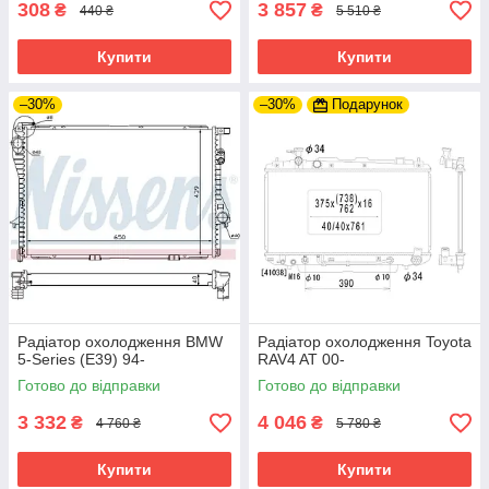
308
3 857
₴
₴
440 ₴
5 510 ₴
Купити
Купити
–30%
–30%
Подарунок
Радіатор охолодження BMW
Радіатор охолодження Toyota
5-Series (E39) 94-
RAV4 AT 00-
Готово до відправки
Готово до відправки
3 332
4 046
₴
₴
4 760 ₴
5 780 ₴
Купити
Купити