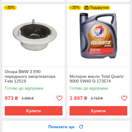
–30%
–30%
Подарунок
Опора BMW 3 E90
переднього амортизатора
Моторне масло Total Quartz
Febi 12519
9000 5W40 5l 173574
Готово до відправки
Готово до відправки
973
1 897
₴
₴
1 390 ₴
2 710 ₴
Купити
Купити
Показати ще