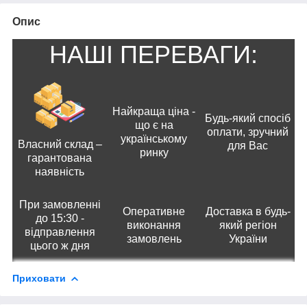
Опис
НАШІ ПЕРЕВАГИ:
Найкраща ціна -
Будь-який спосіб
що є на
оплати, зручний
українському
Власний склад –
для Вас
ринку
гарантована
наявність
При замовленні
Оперативне
Доставка в будь-
до 15:30 -
виконання
який регіон
відправлення
замовлень
України
цього ж дня
Приховати