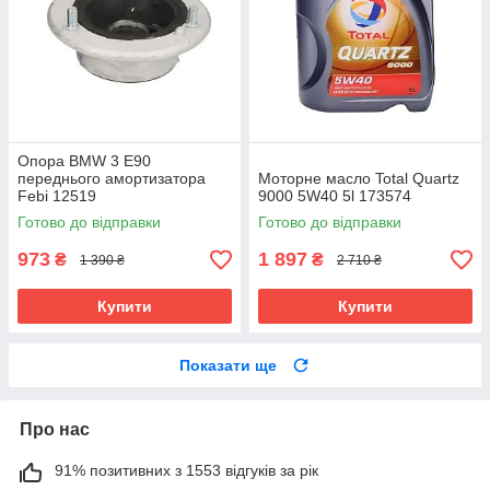
Опора BMW 3 E90
переднього амортизатора
Моторне масло Total Quartz
Febi 12519
9000 5W40 5l 173574
Готово до відправки
Готово до відправки
973
1 897
₴
₴
1 390 ₴
2 710 ₴
Купити
Купити
Показати ще
Про нас
91% позитивних з 1553 відгуків за рік