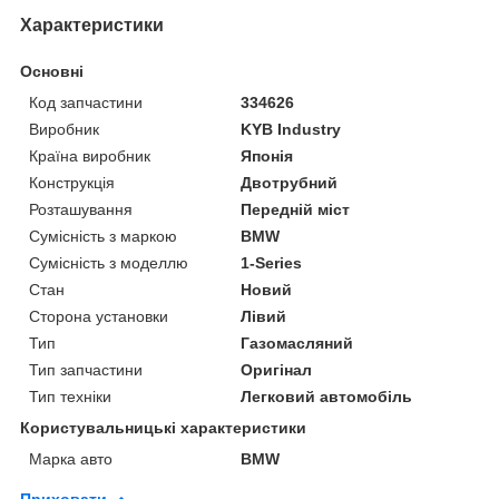
Характеристики
Основні
Код запчастини
334626
Виробник
KYB Industry
Країна виробник
Японія
Конструкція
Двотрубний
Розташування
Передній міст
Сумісність з маркою
BMW
Сумісність з моделлю
1-Series
Стан
Новий
Сторона установки
Лівий
Тип
Газомасляний
Тип запчастини
Оригінал
Тип техніки
Легковий автомобіль
Користувальницькі характеристики
Марка авто
BMW
Приховати