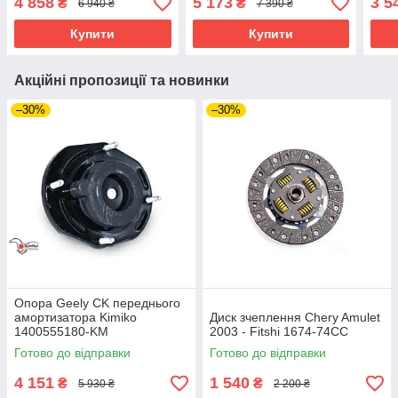
4 858
5 173
3 5
₴
₴
6 940 ₴
7 390 ₴
Купити
Купити
Акційні пропозиції та новинки
–30%
–30%
Опора Geely CK переднього
амортизатора Kimiko
Диск зчеплення Chery Amulet
1400555180-KM
2003 - Fitshi 1674-74CC
Готово до відправки
Готово до відправки
4 151
1 540
₴
₴
5 930 ₴
2 200 ₴