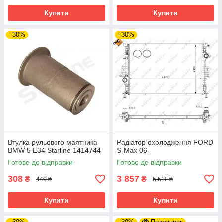
Купити
Купити
–30%
–30%
Втулка рульового маятника
Радіатор охолодження FORD
BMW 5 E34 Starline 1414744
S-Max 06-
Готово до відправки
Готово до відправки
308
3 857
₴
₴
440 ₴
5 510 ₴
Купити
Купити
–30%
–30%
Подарунок