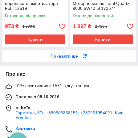
переднього амортизатора
Моторне масло Total Quartz
Febi 12519
9000 5W40 5l 173574
Готово до відправки
Готово до відправки
973
1 897
₴
₴
1 390 ₴
2 710 ₴
Купити
Купити
Показати ще
Про нас
91% позитивних з 1551 відгука за рік
Працює з 05.10.2016
м. Київ
Гарматна, 37а +380505838151; +380961954021, Київ,
Україна
Контакти