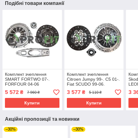
Подібні товари компанії
Комплект зчеплення
Комплект зчеплення
Комп
SMART FORTWO 07-.
Citroen Jumpy 99-. C5 01-.
Skod
FORFOUR 04-06
Fiat SCUDO 99-06.
LEON
ULYSSE 99-06. Peugeot
VW G
5 572
3 577
3 3
₴
₴
7 960 ₴
5 110 ₴
Expert 00-06. 406 98-04.
Купити
Купити
Акційні пропозиції та новинки
–30%
–30%