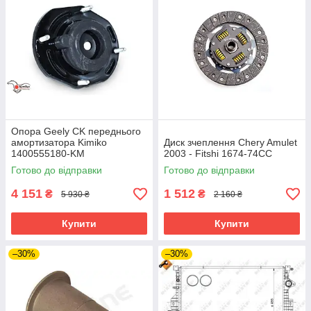
Опора Geely CK переднього
амортизатора Kimiko
Диск зчеплення Chery Amulet
1400555180-KM
2003 - Fitshi 1674-74CC
Готово до відправки
Готово до відправки
4 151
1 512
₴
₴
5 930 ₴
2 160 ₴
Купити
Купити
–30%
–30%