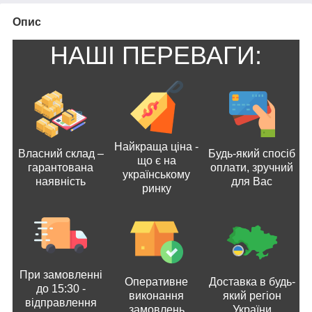
Опис
НАШІ ПЕРЕВАГИ:
Найкраща ціна -
Власний склад –
Будь-який спосіб
що є на
гарантована
оплати, зручний
українському
наявність
для Вас
ринку
При замовленні
Оперативне
Доставка в будь-
до 15:30 -
виконання
який регіон
відправлення
замовлень
України