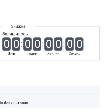
Залишилось
0
0
0
0
0
0
0
0
Днів
Годин
Хвилин
Секунд
нів
безкоштовно