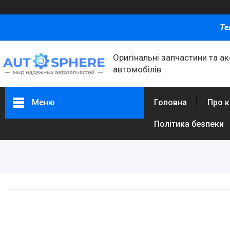
Те
Оригінальні запчастини та а
автомобілів
Меню
Головна
Про 
Політика безпеки
Каталог товаров
Автомобільні запчастини
Автоаксесуари
Оливи та автохімія
Каталог Запчастин
Корнева група