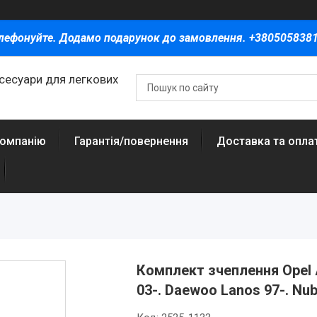
лефонуйте. Додамо подарунок до замовлення. +380505838
ксесуари для легкових
компанію
Гарантія/повернення
Доставка та опла
Комплект зчеплення Opel A
03-. Daewoo Lanos 97-. Nub