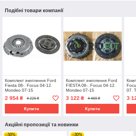
Подібні товари компанії
Комплект зчеплення Ford
Комплект зчеплення Ford
Комп
Fiesta 08-. Focus 04-12.
FIESTA 08-. Focus 04-12.
Focu
Mondeo 07-15
Mondeo 07-15
07.
CONN
2 954
3 122
3 1
₴
₴
4 220 ₴
4 460 ₴
TDCI
Купити
Купити
Акційні пропозиції та новинки
–30%
–30%