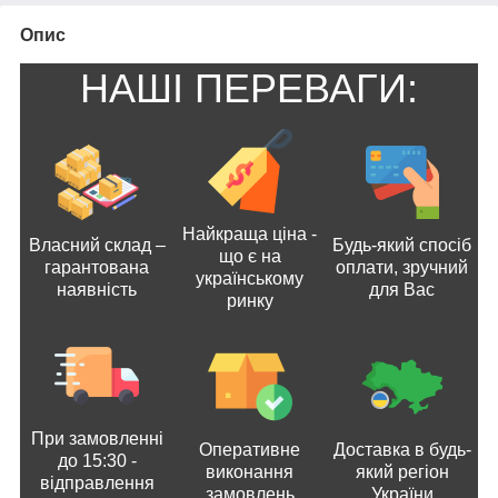
Опис
НАШІ ПЕРЕВАГИ:
Найкраща ціна -
Власний склад –
Будь-який спосіб
що є на
гарантована
оплати, зручний
українському
наявність
для Вас
ринку
При замовленні
Оперативне
Доставка в будь-
до 15:30 -
виконання
який регіон
відправлення
замовлень
України