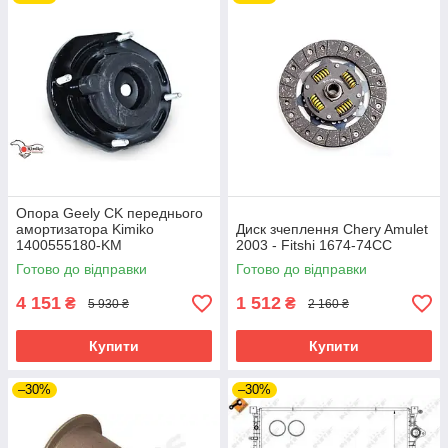
Опора Geely CK переднього
амортизатора Kimiko
Диск зчеплення Chery Amulet
1400555180-KM
2003 - Fitshi 1674-74CC
Готово до відправки
Готово до відправки
4 151
1 512
₴
₴
5 930 ₴
2 160 ₴
Купити
Купити
–30%
–30%