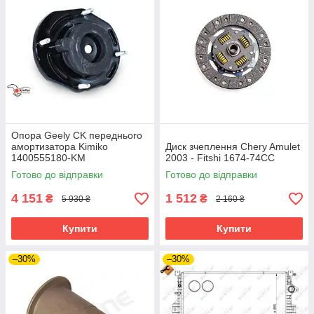
Опора Geely CK переднього
амортизатора Kimiko
Диск зчеплення Chery Amulet
1400555180-KM
2003 - Fitshi 1674-74CC
Готово до відправки
Готово до відправки
4 151
1 512
₴
₴
5 930 ₴
2 160 ₴
Купити
Купити
–30%
–30%