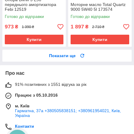
переднього амортизатора
Моторне масло Total Quartz
Febi 12519
9000 5W40 5l 173574
Готово до відправки
Готово до відправки
973
1 897
₴
₴
1 390 ₴
2 710 ₴
Купити
Купити
Показати ще
Про нас
91% позитивних з 1551 відгука за рік
Працює з 05.10.2016
м. Київ
Гарматна, 37а +380505838151; +380961954021, Київ,
Україна
Контакти