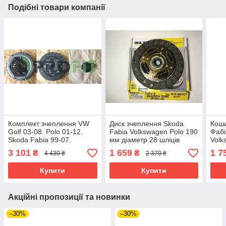
Подібні товари компанії
Комплект зчеплення VW
Диск зчеплення Skoda
Коши
Golf 03-08. Polo 01-12.
Fabia Volkswagen Polo 190
Фабі
Skoda Fabia 99-07.
мм діаметр 28 шліців
Volk
Octavia 04-13. Seat IBIZA
03D141031C
1,2 
3 101
1 659
1 7
₴
₴
4 430 ₴
2 370 ₴
02-09. Cordoba
620
Купити
Купити
Акційні пропозиції та новинки
–30%
–30%