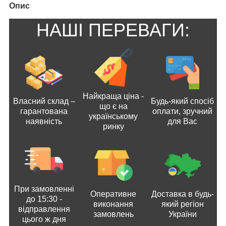
Опис
НАШІ ПЕРЕВАГИ:
Найкраща ціна -
Власний склад –
Будь-який спосіб
що є на
гарантована
оплати, зручний
українському
наявність
для Вас
ринку
При замовленні
Оперативне
Доставка в будь-
до 15:30 -
виконання
який регіон
відправлення
замовлень
України
цього ж дня