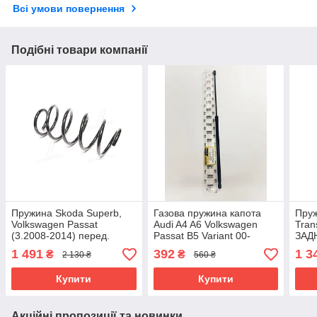
Всі умови повернення
Подібні товари компанії
Пружина Skoda Superb,
Газова пружина капота
Пруж
Volkswagen Passat
Audi A4 A6 Volkswagen
Tran
(3.2008-2014) перед.
Passat B5 Variant 00-
ЗАД
Kayaba RA3516
Розмір L1=410 мм L2=745
1 491
392
1 3
₴
₴
2 130 ₴
560 ₴
mm N=280
Купити
Купити
Акційні пропозиції та новинки