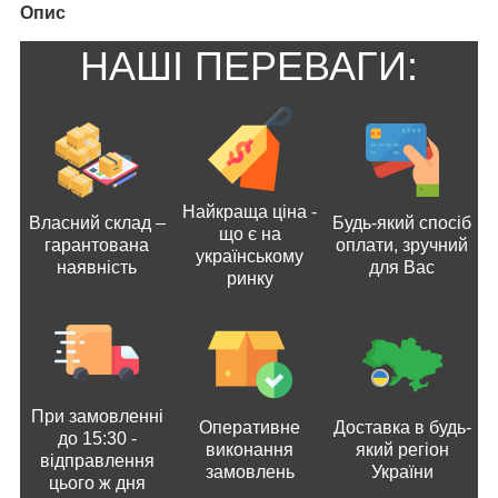
Опис
НАШІ ПЕРЕВАГИ:
Найкраща ціна -
Власний склад –
Будь-який спосіб
що є на
гарантована
оплати, зручний
українському
наявність
для Вас
ринку
При замовленні
Оперативне
Доставка в будь-
до 15:30 -
виконання
який регіон
відправлення
замовлень
України
цього ж дня