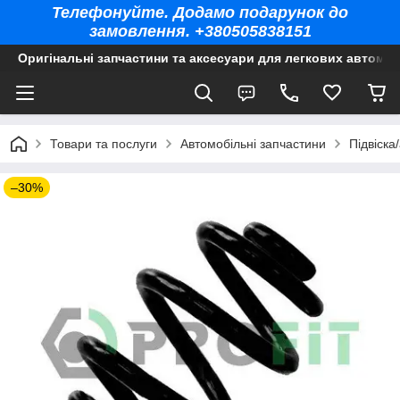
Телефонуйте. Додамо подарунок до
замовлення. +380505838151
Оригінальні запчастини та аксесуари для легкових автомоб
Товари та послуги
Автомобільні запчастини
Підвіска
–30%