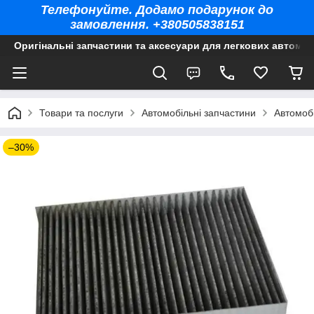
Телефонуйте. Додамо подарунок до
замовлення. +380505838151
Оригінальні запчастини та аксесуари для легкових автомоб
Товари та послуги
Автомобільні запчастини
Автомобі
–30%