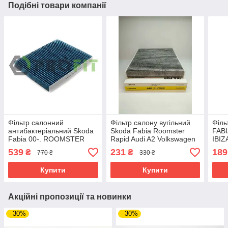
Подібні товари компанії
Фільтр салонний
Фільтр салону вугільний
Філь
антибактеріальний Skoda
Skoda Fabia Roomster
FABI
Fabia 00-. ROOMSTER
Rapid Audi A2 Volkswagen
IBIZ
06-. VW Polo 01-. Seat
Passat Polo 2010-
539
231
189
₴
₴
770 ₴
330 ₴
IBIZA 06-. Cordoba 06-
Купити
Купити
Акційні пропозиції та новинки
–30%
–30%