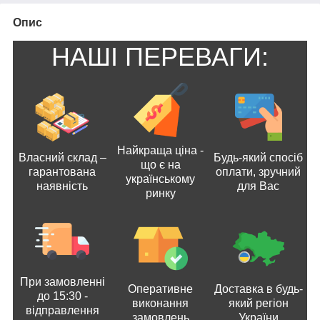
Опис
НАШІ ПЕРЕВАГИ:
Найкраща ціна -
Власний склад –
Будь-який спосіб
що є на
гарантована
оплати, зручний
українському
наявність
для Вас
ринку
При замовленні
Оперативне
Доставка в будь-
до 15:30 -
виконання
який регіон
відправлення
замовлень
України