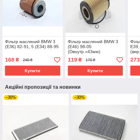
Фільтр масляний BMW 3
Фільтр масляний BMW 3
Філ
(E36) 82-91, 5 (E34) 88-95
(E46) 98-05
E39,
(Dвнутр.=43мм).
(вир
WL7
168
119
273
₴
₴
240 ₴
170 ₴
Купити
Купити
Акційні пропозиції та новинки
–30%
–30%