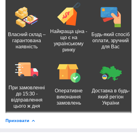
Найкраща ціна -
Власний склад –
Будь-який спосіб
що є на
гарантована
оплати, зручний
українському
наявність
для Вас
ринку
При замовленні
Оперативне
Доставка в будь-
до 15:30 -
виконання
який регіон
відправлення
замовлень
України
цього ж дня
Приховати