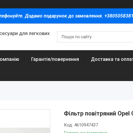
лефонуйте. Додамо подарунок до замовлення. +380505838
ксесуари для легкових
компанію
Гарантія/повернення
Доставка та опла
Фільтр повітряний Opel
Код:
4610947437