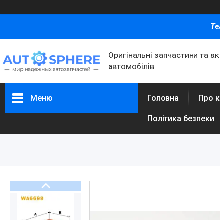
Те
Оригінальні запчастини та а
автомобілів
Меню
Головна
Про 
Політика безпеки
Каталог товаров
Автомобільні запчастини
Автоаксесуари
Оливи та автохімія
Каталог Запчастин
Корнева група