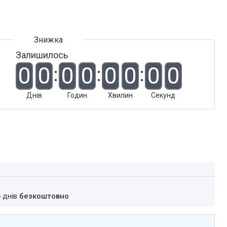
Залишилось
0
0
0
0
0
0
0
0
Днів
Годин
Хвилин
Секунд
4 днів
безкоштовно