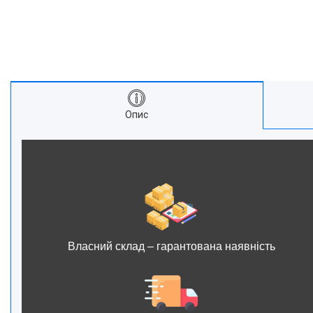
Опис
Власний склад – гарантована наявність