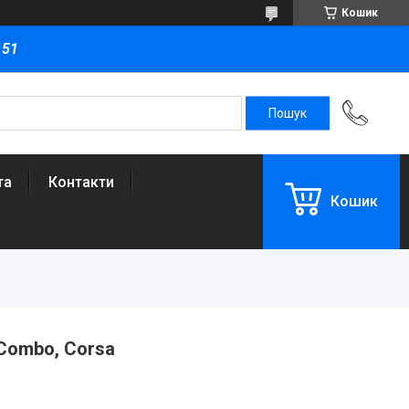
Кошик
151
та
Контакти
Кошик
 Combo, Corsa