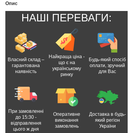
Опис
НАШІ ПЕРЕВАГИ:
Найкраща ціна -
Власний склад –
Будь-який спосіб
що є на
гарантована
оплати, зручний
українському
наявність
для Вас
ринку
При замовленні
Оперативне
Доставка в будь-
до 15:30 -
виконання
який регіон
відправлення
замовлень
України
цього ж дня