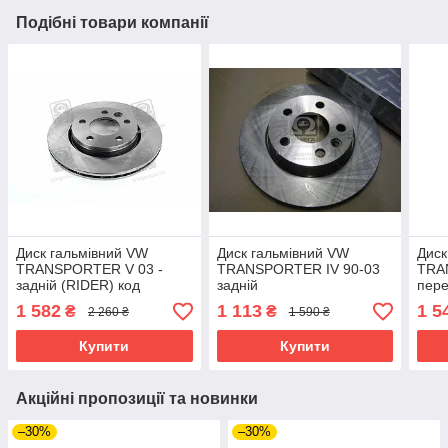
Подібні товари компанії
Диск гальмівний VW
Диск гальмівний VW
Диск
TRANSPORTER V 03 -
TRANSPORTER IV 90-03
TRA
задній (RIDER) код
задній
пере
RD.2625.DF4312
1 582
1 113
1 5
₴
₴
2 260 ₴
1 590 ₴
Купити
Купити
Акційні пропозиції та новинки
–30%
–30%