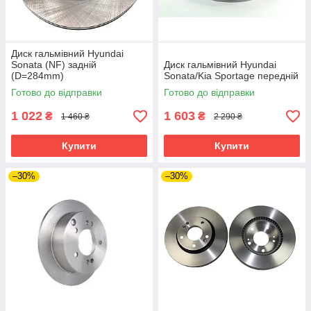
Диск гальмівний Hyundai
Sonata (NF) задній
Диск гальмівний Hyundai
(D=284mm)
Sonata/Kia Sportage передній
Готово до відправки
Готово до відправки
1 022
1 603
₴
₴
1 460 ₴
2 290 ₴
Купити
Купити
–30%
–30%