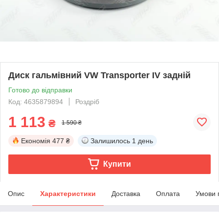
Диск гальмівний VW Transporter IV задній
Готово до відправки
Код: 4635879894
Роздріб
1 113
₴
1 590 ₴
Економія
477 ₴
Залишилось
1 день
Купити
Опис
Характеристики
Доставка
Оплата
Умови 