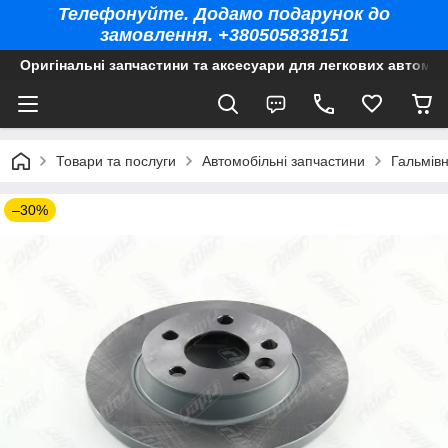
Телефонуйте. Додамо подарунок до
замовлення. +380505838151
Оригінальні запчастини та аксесуари для легкових автомоб
Товари та послуги
Автомобільні запчастини
Гальмів
–30%