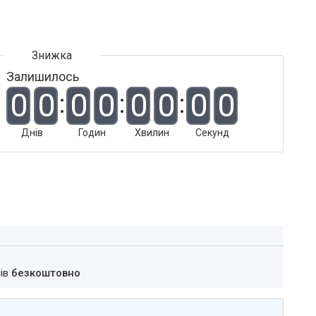
Залишилось
0
0
0
0
0
0
0
0
Днів
Годин
Хвилин
Секунд
нів
безкоштовно