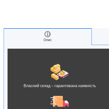
Опис
Власний склад – гарантована наявність