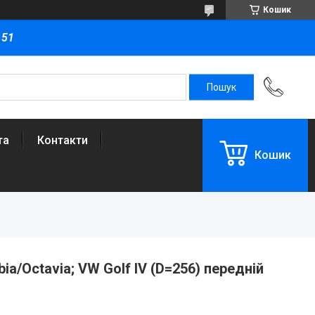
Кошик
151
та
Контакти
Кошик
ia/Octavia; VW Golf IV (D=256) передній