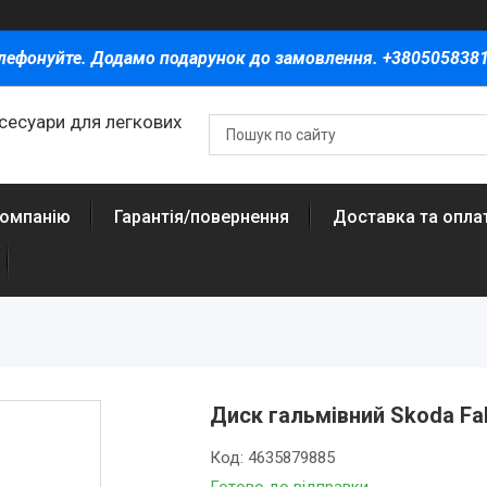
лефонуйте. Додамо подарунок до замовлення. +380505838
ксесуари для легкових
компанію
Гарантія/повернення
Доставка та опла
Диск гальмівний Skoda Fab
Код:
4635879885