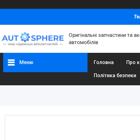
Те
Оригінальні запчастини та а
автомобілів
Меню
Головна
Про 
Політика безпеки
Каталог товаров
Автомобільні запчастини
Автоаксесуари
Оливи та автохімія
Каталог Запчастин
Корнева група