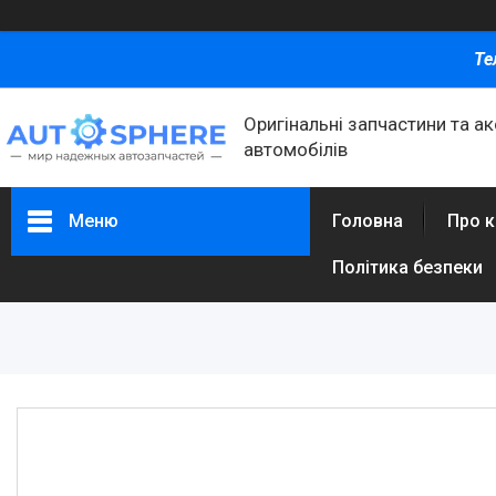
Те
Оригінальні запчастини та а
автомобілів
Меню
Головна
Про 
Політика безпеки
Каталог товаров
Автомобільні запчастини
Автоаксесуари
Оливи та автохімія
Каталог Запчастин
Корнева група