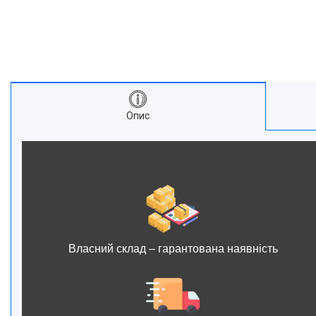
Опис
Власний склад – гарантована наявність