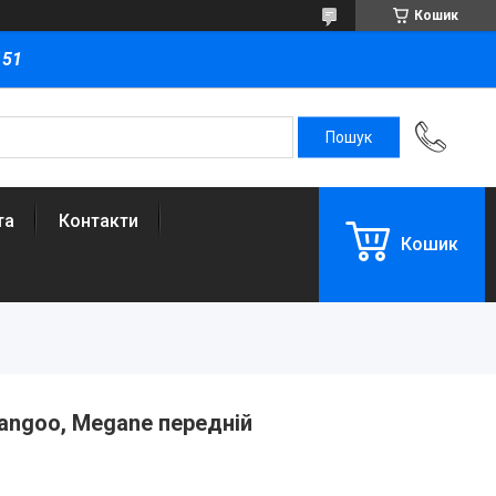
Кошик
151
та
Контакти
Кошик
Kangoo, Megane передній