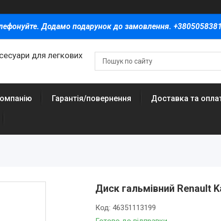
лефонуйте. Додамо подарунок до замовлення. +380505838
ксесуари для легкових
компанію
Гарантія/повернення
Доставка та опла
Диск гальмівний Renault 
Код:
46351113199