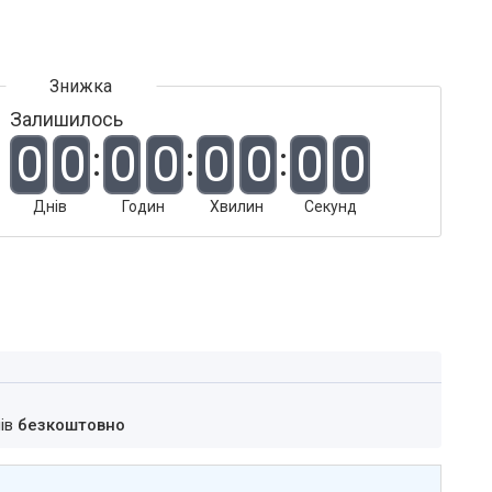
Залишилось
0
0
0
0
0
0
0
0
Днів
Годин
Хвилин
Секунд
нів
безкоштовно