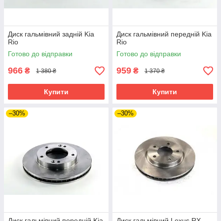
Диск гальмівний задній Kia
Диск гальмівний передній Kia
Rio
Rio
Готово до відправки
Готово до відправки
966
959
₴
₴
1 380 ₴
1 370 ₴
Купити
Купити
–30%
–30%
Диск гальмівний передній Kia
Диск гальмівний Lexus RX