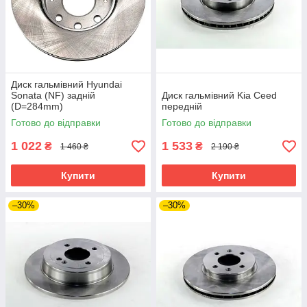
Диск гальмівний Hyundai
Sonata (NF) задній
Диск гальмівний Kia Ceed
(D=284mm)
передній
Готово до відправки
Готово до відправки
1 022
1 533
₴
₴
1 460 ₴
2 190 ₴
Купити
Купити
–30%
–30%