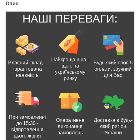
Опис
НАШІ ПЕРЕВАГИ:
Найкраща ціна -
Власний склад –
Будь-який спосіб
що є на
гарантована
оплати, зручний
українському
наявність
для Вас
ринку
При замовленні
Оперативне
Доставка в будь-
до 15:30 -
виконання
який регіон
відправлення
замовлень
України
цього ж дня