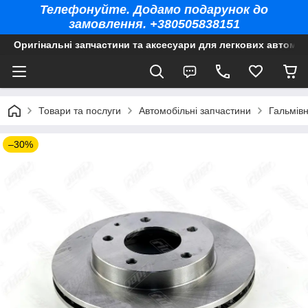
Телефонуйте. Додамо подарунок до
замовлення. +380505838151
Оригінальні запчастини та аксесуари для легкових автомоб
Товари та послуги
Автомобільні запчастини
Гальмів
–30%