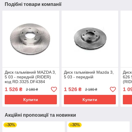
Подібні товари компанії
Диск гальмівний MAZDA 3,
Диск гальмівний Mazda 3,
Диск
5 03 - передній (RIDER)
5 03 - передній
626 
код RD.3325.DF4384
(RID
RD.
1 526
1 526
1 0
₴
₴
2 180 ₴
2 180 ₴
Купити
Купити
Акційні пропозиції та новинки
–30%
–30%