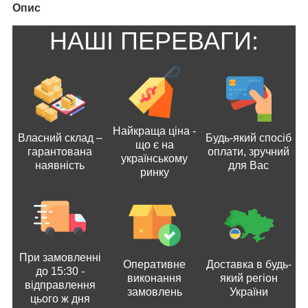
Опис
НАШІ ПЕРЕВАГИ:
Найкраща ціна -
Власний склад –
Будь-який спосіб
що є на
гарантована
оплати, зручний
українському
наявність
для Вас
ринку
При замовленні
Оперативне
Доставка в будь-
до 15:30 -
виконання
який регіон
відправлення
замовлень
України
цього ж дня