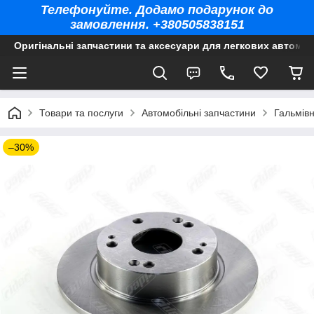
Телефонуйте. Додамо подарунок до
замовлення. +380505838151
Оригінальні запчастини та аксесуари для легкових автомоб
Товари та послуги
Автомобільні запчастини
Гальмів
–30%