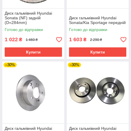
Диск гальмівний Hyundai
Sonata (NF) задній
Диск гальмівний Hyundai
(D=284mm)
Sonata/Kia Sportage передній
Готово до відправки
Готово до відправки
1 022
1 603
₴
₴
1 460 ₴
2 290 ₴
Купити
Купити
–30%
–30%
Диск гальмівний Hyundai
Диск гальмівний Hyundai