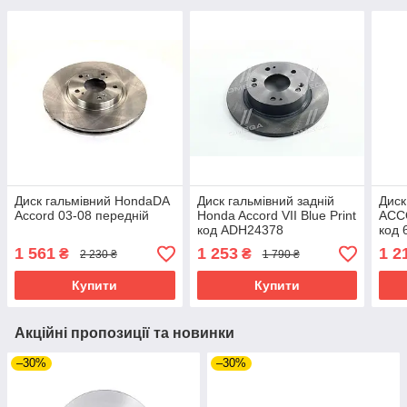
Диск гальмівний HondaDA
Диск гальмівний задній
Диск
Accord 03-08 передній
Honda Accord VII Blue Print
ACC
код ADH24378
код 
1 561
1 253
1 2
₴
₴
2 230 ₴
1 790 ₴
Купити
Купити
Акційні пропозиції та новинки
–30%
–30%