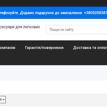
лефонуйте. Додамо подарунок до замовлення. +380505838
ксесуари для легкових
компанію
Гарантія/повернення
Доставка та опла