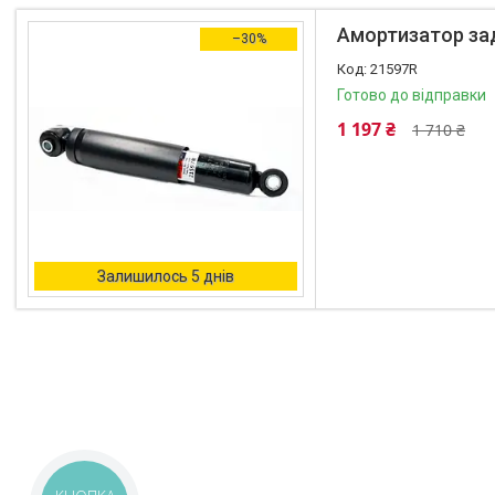
Автоаксесуари
Амортизатор задн
–30%
Оливи та автохімія
21597R
Каталог Запчастин
Готово до відправки
Корнева група
1 197 ₴
1 710 ₴
Залишилось 5 днів