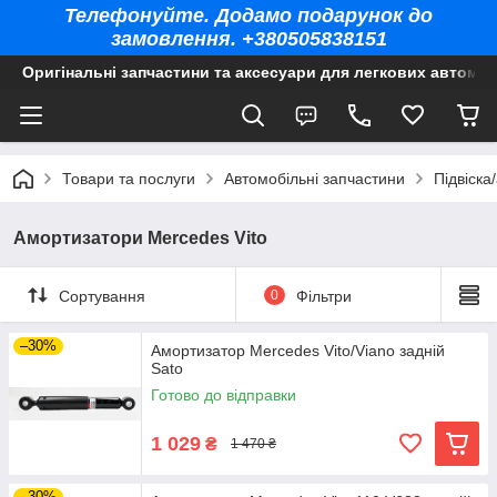
Телефонуйте. Додамо подарунок до
замовлення. +380505838151
Оригінальні запчастини та аксесуари для легкових автомоб
Товари та послуги
Автомобільні запчастини
Підвіска
Амортизатори Mercedes Vito
Сортування
0
Фільтри
–30%
Амортизатор Mercedes Vito/Viano задній
Sato
Готово до відправки
1 029
₴
1 470 ₴
–30%