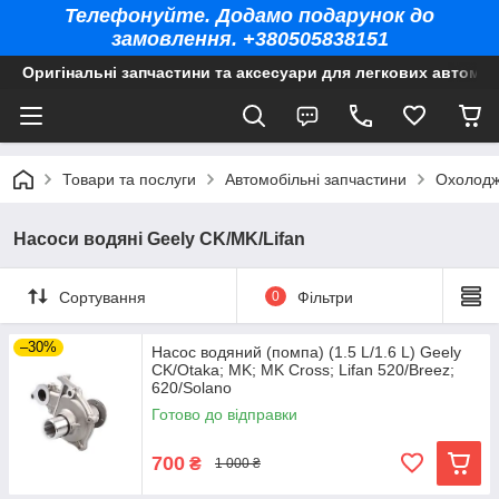
Телефонуйте. Додамо подарунок до
замовлення. +380505838151
Оригінальні запчастини та аксесуари для легкових автомоб
Товари та послуги
Автомобільні запчастини
Охолодж
Насоси водяні Geely CK/MK/Lifan
Сортування
0
Фільтри
–30%
Насос водяний (помпа) (1.5 L/1.6 L) Geely
CK/Otaka; MK; MK Cross; Lifan 520/Breez;
620/Solano
Готово до відправки
700
₴
1 000 ₴