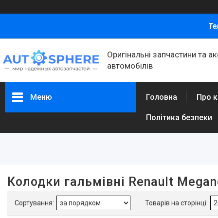
Те
Оригінальні запчастини та а
автомобілів
Меню
Головна
Про 
Політика безпеки
Фільтри
Ціна
Колодки гальмівні Renault Megane
Каталог товаров
Автомобільні запчастини