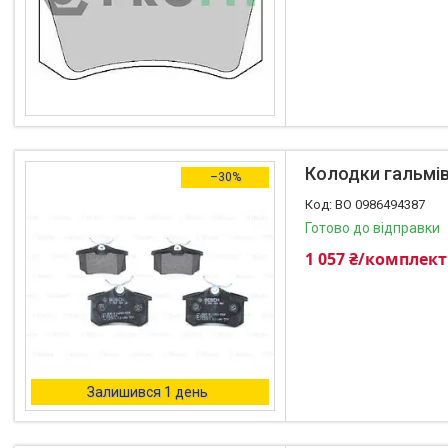
+380 (96) 195-40-21
Колодки гальмівн
–30%
BO 0986494387
Готово до відправки
1 057 ₴/комплект
Залишився 1 день