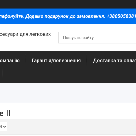
лефонуйте. Додамо подарунок до замовлення. +380505838
ксесуари для легкових
компанію
Гарантія/повернення
Доставка та опла
 II