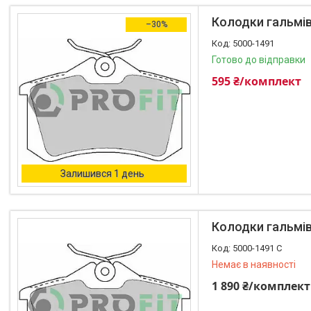
Автоаксесуари
Колодки гальмівн
–30%
Оливи та автохімія
5000-1491
Каталог Запчастин
Готово до відправки
Корнева група
595 ₴/комплект
Залишився 1 день
Колодки гальмівн
5000-1491 C
Немає в наявності
1 890 ₴/комплект