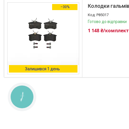
Колодки гальмівн
–30%
P85017
Готово до відправки
1 148 ₴/комплект
Залишився 1 день
КНОПКА
ЗВ'ЯЗКУ