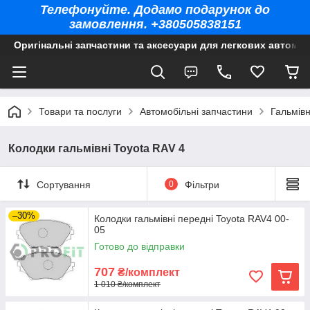
Телефонуйте. Додамо подарунок до
замовлення. +380505838151
Оригінальні запчастини та аксесуари для легкових автомоб
Товари та послуги
Автомобільні запчастини
Гальмів
Колодки гальмівні Toyota RAV 4
Сортування
0
Фільтри
–30%
Колодки гальмівні передні Toyota RAV4 00-
05
Готово до відправки
707
₴/комплект
1 010 ₴/комплект