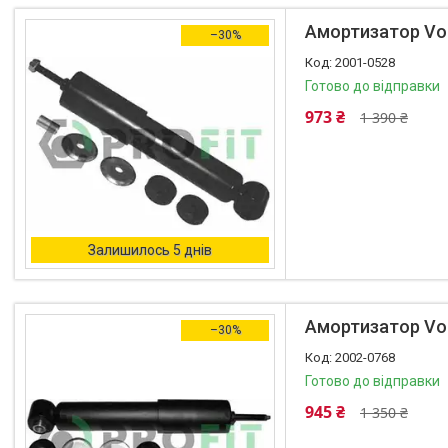
Автоаксесуари
Амортизатор Vol
–30%
Оливи та автохімія
2001-0528
Каталог Запчастин
Готово до відправки
Корнева група
973 ₴
1 390 ₴
Залишилось 5 днів
Амортизатор Vol
–30%
2002-0768
Готово до відправки
945 ₴
1 350 ₴