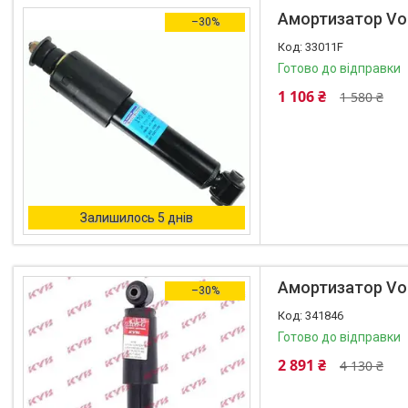
Амортизатор Vol
–30%
33011F
Готово до відправки
1 106 ₴
1 580 ₴
Залишилось 5 днів
Амортизатор Vol
–30%
341846
Готово до відправки
2 891 ₴
4 130 ₴