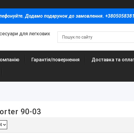
лефонуйте. Додамо подарунок до замовлення. +380505838
ксесуари для легкових
компанію
Гарантія/повернення
Доставка та опла
rter 90-03