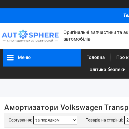
Те
Оригінальні запчастини та а
автомобілів
Меню
Головна
Про 
Політика безпеки
Фільтри
Ціна
Амортизатори Volkswagen Transpo
Каталог товаров
Автомобільні запчастини