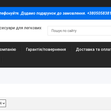
лефонуйте. Додамо подарунок до замовлення. +380505838
ксесуари для легкових
компанію
Гарантія/повернення
Доставка та опла