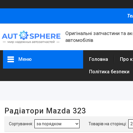
Те
Оригінальні запчастини та а
автомобілів
Меню
Головна
Про 
Політика безпеки
Фільтри
Ціна
Радіатори Mazda 323
Каталог товаров
Автомобільні запчастини