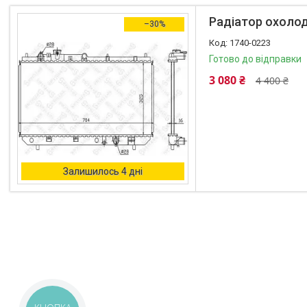
Автоаксесуари
Радіатор охолод
–30%
Оливи та автохімія
1740-0223
Каталог Запчастин
Готово до відправки
Корнева група
3 080 ₴
4 400 ₴
Залишилось 4 дні