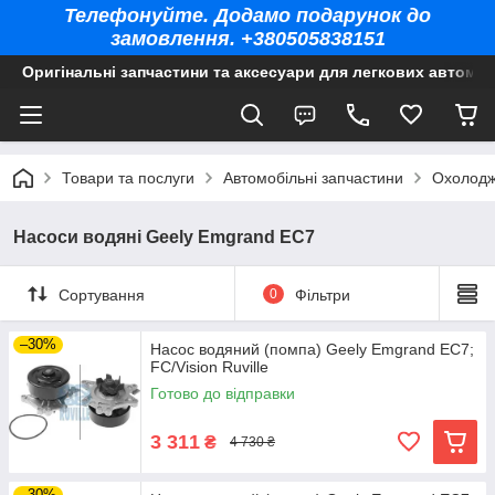
Телефонуйте. Додамо подарунок до
замовлення. +380505838151
Оригінальні запчастини та аксесуари для легкових автомоб
Товари та послуги
Автомобільні запчастини
Охолодж
Насоси водяні Geely Emgrand EC7
Сортування
0
Фільтри
–30%
Насос водяний (помпа) Geely Emgrand EC7;
FC/Vision Ruville
Готово до відправки
3 311
₴
4 730 ₴
–30%