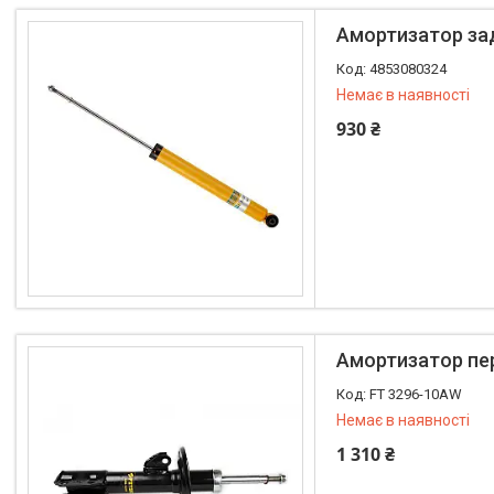
Автоаксесуари
Амортизатор задн
Оливи та автохімія
4853080324
Каталог Запчастин
Немає в наявності
Корнева група
930 ₴
+380 (96) 195-40-21
Амортизатор пере
FT 3296-10AW
Немає в наявності
1 310 ₴