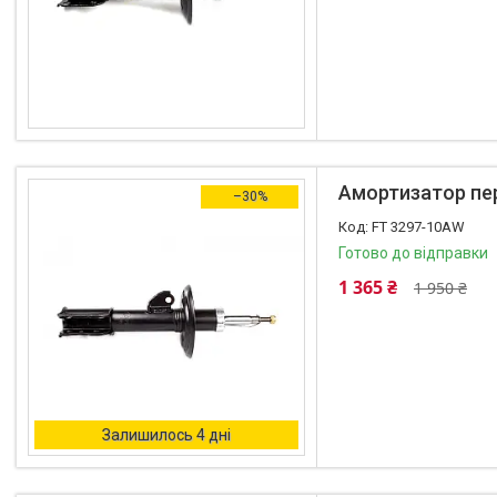
+380 (96) 195-40-21
Амортизатор пере
–30%
FT 3297-10AW
Готово до відправки
1 365 ₴
1 950 ₴
Залишилось 4 дні