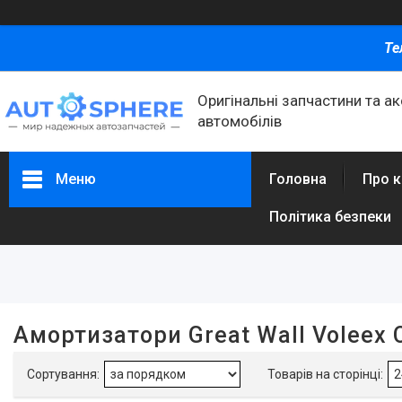
Те
Оригінальні запчастини та а
автомобілів
Меню
Головна
Про 
Політика безпеки
Фільтри
Ціна
Амортизатори Great Wall Voleex 
Каталог товаров
Автомобільні запчастини