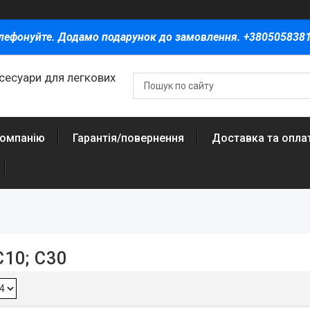
лефонуйте. Додамо подарунок до замовлення. +380505838
ксесуари для легкових
компанію
Гарантія/повернення
Доставка та опла
C10; С30