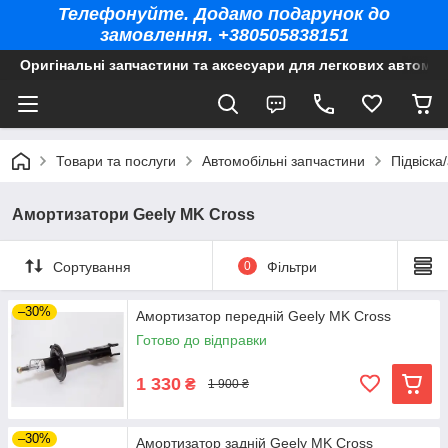
Телефонуйте. Додамо подарунок до
замовлення. +380505838151
Оригінальні запчастини та аксесуари для легкових автомоб
Товари та послуги
Автомобільні запчастини
Підвіска
Амортизатори Geely MK Cross
Сортування
0
Фільтри
–30%
Амортизатор передній Geely MK Cross
Готово до відправки
1 330
₴
1 900 ₴
–30%
Амортизатор задній Geely MK Cross