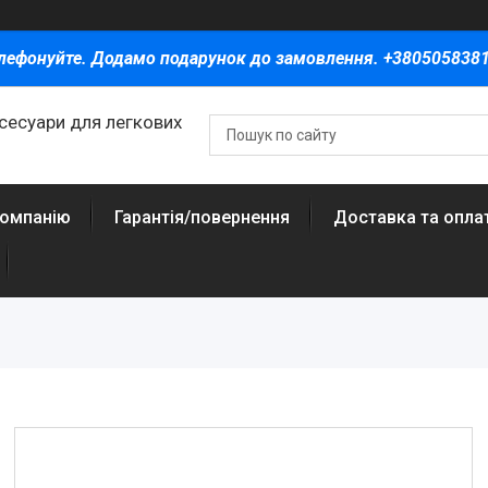
лефонуйте. Додамо подарунок до замовлення. +380505838
ксесуари для легкових
компанію
Гарантія/повернення
Доставка та опла