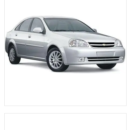
Автоаксесуари
Оливи та автохімія
Каталог Запчастин
Корнева група