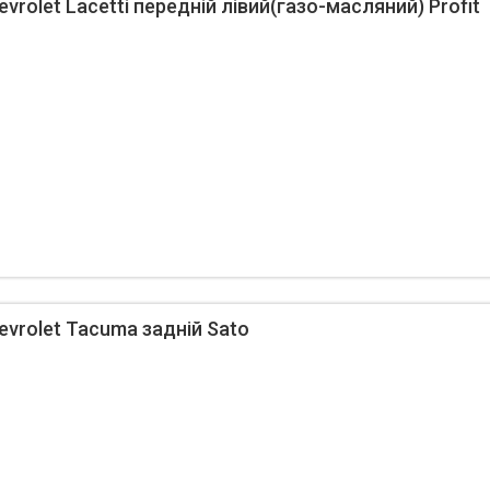
rolet Lacetti передній лівий(газо-масляний) Profit
vrolet Tacuma задній Sato