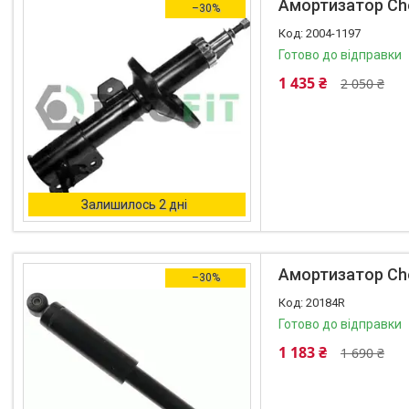
Амортизатор Chev
–30%
2004-1197
Готово до відправки
1 435 ₴
2 050 ₴
Залишилось 2 дні
Амортизатор Che
–30%
20184R
Готово до відправки
1 183 ₴
1 690 ₴