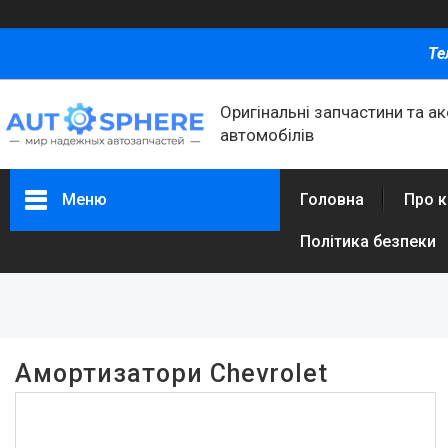
Те
Оригінальні запчастини та а
автомобілів
Меню
Головна
Про 
Політика безпеки
Фільтри
Ціна
Амортизатори Chevrolet
Каталог товаров
Автомобільні запчастини