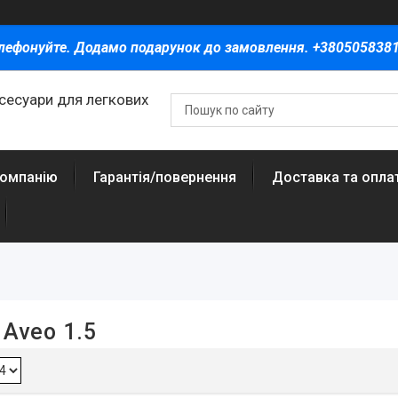
лефонуйте. Додамо подарунок до замовлення. +380505838
ксесуари для легкових
компанію
Гарантія/повернення
Доставка та опла
 Aveo 1.5