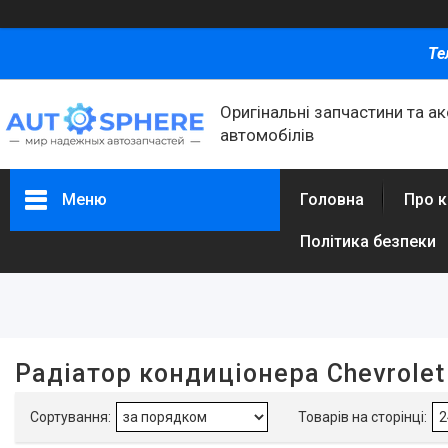
Те
Оригінальні запчастини та а
автомобілів
Меню
Головна
Про 
Політика безпеки
Фільтри
Ціна
Радіатор кондиціонера Chevrolet
Каталог товаров
Автомобільні запчастини