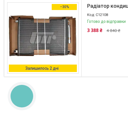
Радіатор кондиц
–30%
C12108
Готово до відправки
3 388 ₴
4 840 ₴
Залишилось 2 дні
КНОПКА
ЗВ'ЯЗКУ