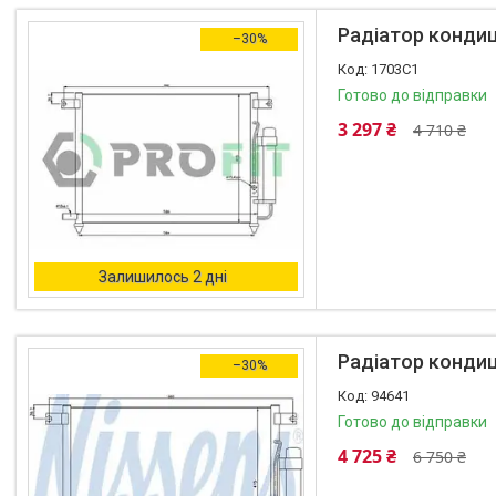
Автоаксесуари
Радіатор кондиц
–30%
Оливи та автохімія
1703C1
Каталог Запчастин
Готово до відправки
Корнева група
3 297 ₴
4 710 ₴
Залишилось 2 дні
Радіатор кондиці
–30%
94641
Готово до відправки
4 725 ₴
6 750 ₴