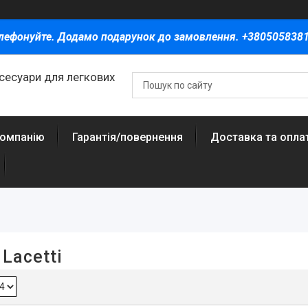
лефонуйте. Додамо подарунок до замовлення. +380505838
ксесуари для легкових
компанію
Гарантія/повернення
Доставка та опла
Lacetti