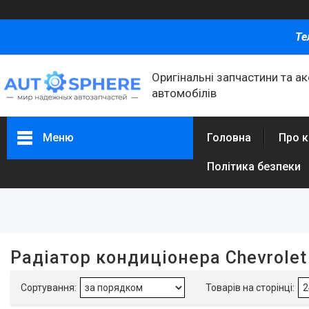
Те
Оригінальні запчастини та а
автомобілів
Меню
Головна
Про 
Політика безпеки
Фільтри
Ціна
Радіатор кондиціонера Chevrolet 
Каталог товаров
Автомобільні запчастини