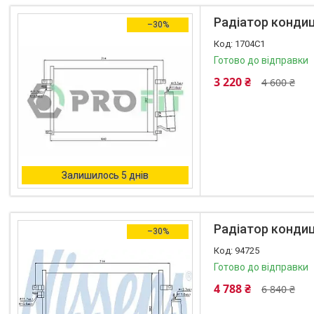
Автоаксесуари
Радіатор кондиці
–30%
Оливи та автохімія
1704C1
Каталог Запчастин
Готово до відправки
Корнева група
3 220 ₴
4 600 ₴
Залишилось 5 днів
Радіатор кондиці
–30%
94725
Готово до відправки
4 788 ₴
6 840 ₴