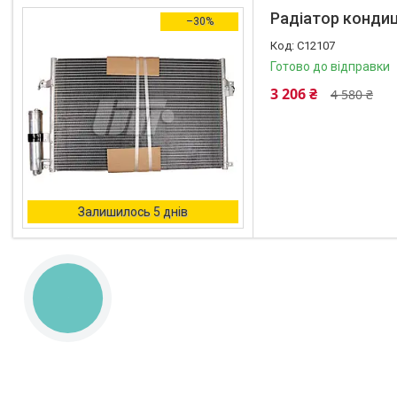
Радіатор кондиці
–30%
C12107
Готово до відправки
3 206 ₴
4 580 ₴
Залишилось 5 днів
КНОПКА
ЗВ'ЯЗКУ