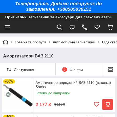
Телефонуйте. Додамо подарунок до
замовлення. +380505838151
Оригінальні запчастини та аксесуари для легкових автомоб
Товари та послуги
Автомобільні запчастини
Підвіска
Амортизатори ВАЗ 2110
Сортування
0
Фільтри
–30%
Амортизатор передений ВАЗ 2110 (вставка)
Sachs
Готово до відправки
2 177
₴
3 110 ₴
–30%