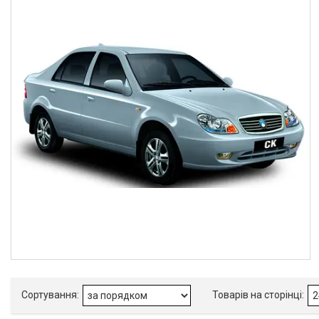
Автоаксесуари
Оливи та автохімія
Каталог Запчастин
Корнева група