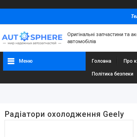
Те
Оригінальні запчастини та а
автомобілів
Меню
Головна
Про 
Політика безпеки
Фільтри
Ціна
Радіатори охолодження Geely
Каталог товаров
Автомобільні запчастини