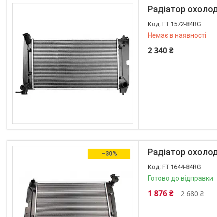
Радіатор охолод
FT 1572-84RG
Немає в наявності
2 340 ₴
+380 (96) 195-40-21
Радіатор охолод
–30%
FT 1644-84RG
Готово до відправки
1 876 ₴
2 680 ₴