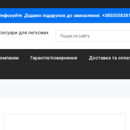
лефонуйте. Додамо подарунок до замовлення. +380505838
ксесуари для легкових
компанію
Гарантія/повернення
Доставка та опла