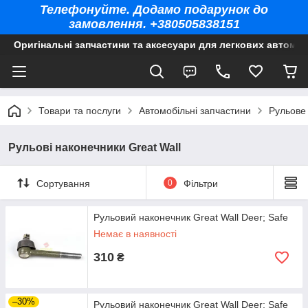
Телефонуйте. Додамо подарунок до
замовлення. +380505838151
Оригінальні запчастини та аксесуари для легкових автомоб
Товари та послуги
Автомобільні запчастини
Рульове
Рульові наконечники Great Wall
Сортування
0
Фільтри
Рульовий наконечник Great Wall Deer; Safe
Немає в наявності
310
₴
–30%
Рульовий наконечник Great Wall Deer; Safe