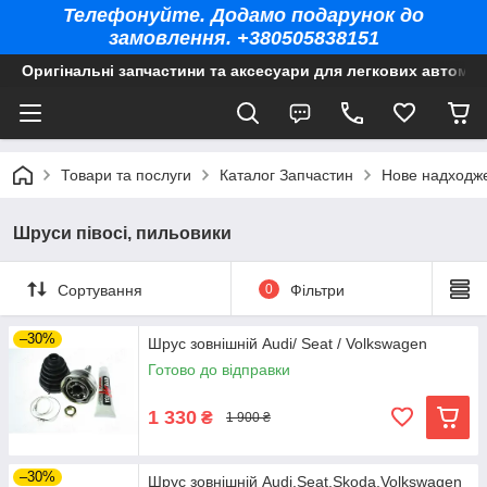
Телефонуйте. Додамо подарунок до
замовлення. +380505838151
Оригінальні запчастини та аксесуари для легкових автомоб
Товари та послуги
Каталог Запчастин
Нове надходж
Шруси півосі, пильовики
Сортування
0
Фільтри
–30%
Шрус зовнішній Audi/ Seat / Volkswagen
Готово до відправки
1 330
₴
1 900 ₴
–30%
Шрус зовнішній Audi.Seat.Skoda.Volkswagen