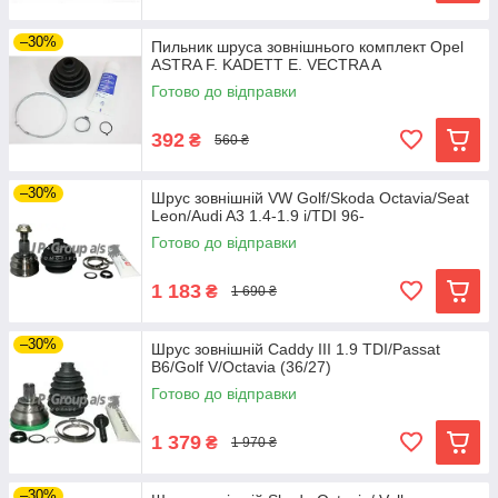
–30%
Пильник шруса зовнішнього комплект Opel
ASTRA F. KADETT E. VECTRA A
Готово до відправки
392
₴
560 ₴
–30%
Шрус зовнішній VW Golf/Skoda Octavia/Seat
Leon/Audi A3 1.4-1.9 i/TDI 96-
Готово до відправки
1 183
₴
1 690 ₴
–30%
Шрус зовнішній Caddy III 1.9 TDI/Passat
B6/Golf V/Octavia (36/27)
Готово до відправки
1 379
₴
1 970 ₴
–30%