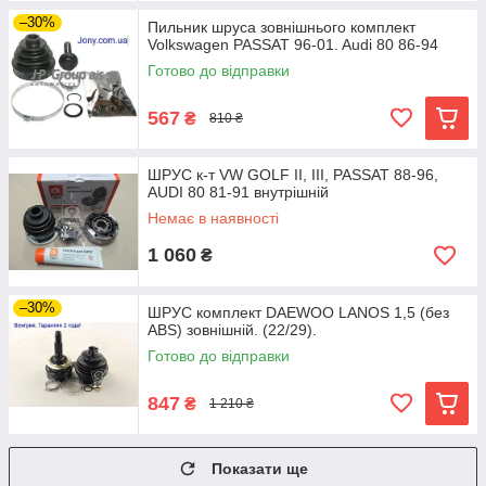
–30%
Пильник шруса зовнішнього комплект
Volkswagen PASSAT 96-01. Audi 80 86-94
Готово до відправки
567
₴
810 ₴
ШРУС к-т VW GOLF II, III, PASSAT 88-96,
AUDI 80 81-91 внутрішній
Немає в наявності
1 060
₴
–30%
ШРУС комплект DAEWOO LANOS 1,5 (без
ABS) зовнішній. (22/29).
Готово до відправки
847
₴
1 210 ₴
Показати ще