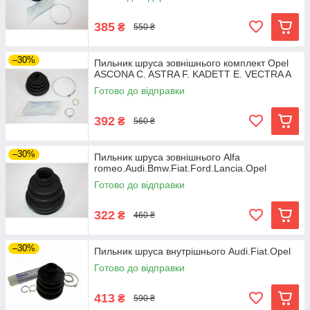
385
₴
550 ₴
–30%
Пильник шруса зовнішнього комплект Opel
ASCONA C. ASTRA F. KADETT E. VECTRA A
Готово до відправки
392
₴
560 ₴
–30%
Пильник шруса зовнішнього Alfa
romeo.Audi.Bmw.Fiat.Ford.Lancia.Opel
Готово до відправки
322
₴
460 ₴
–30%
Пильник шруса внутрішнього Audi.Fiat.Opel
Готово до відправки
413
₴
590 ₴