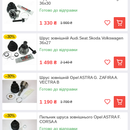
36x30
Готово до відправки
1 330
₴
1 900 ₴
–30%
Шрус зовнішній Audi.Seat.Skoda.Volkswagen
36x27
Готово до відправки
1 498
₴
2 140 ₴
–30%
Шрус зовнішній Opel ASTRA G. ZAFIRA A.
VECTRA B
Готово до відправки
1 190
₴
1 700 ₴
–30%
Пильник шруса зовнішнього Opel ASTRA F.
CORSA A
Готово до відправки